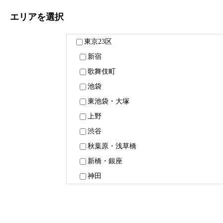
エリア
を選択
東京23区
新宿
歌舞伎町
池袋
東池袋・大塚
上野
渋谷
秋葉原・浅草橋
新橋・銀座
神田
六本木・赤坂
中野
浅草